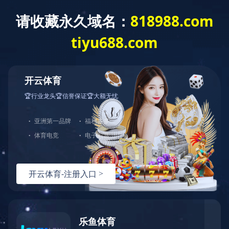
中国竞彩网
欢迎访问中国体育彩票竞猜官方 - 竞彩网 官方网站！网址：ruevgw.com
中国体育彩票竞猜
公司概况
企业荣誉
官方 - 竞彩网