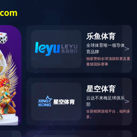
返回中国竞彩网
|
联系我们
公司
人力资源
联系我们