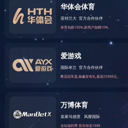
您所在的位置： > >