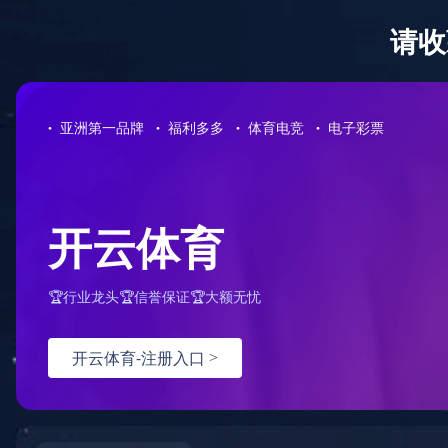
中国竞彩网
欢迎访问中国体育彩票竞猜官方 - 竞彩网 官方网站！网址：ruev
中国体育彩票竞猜
公司概况
企
官方 - 竞彩网