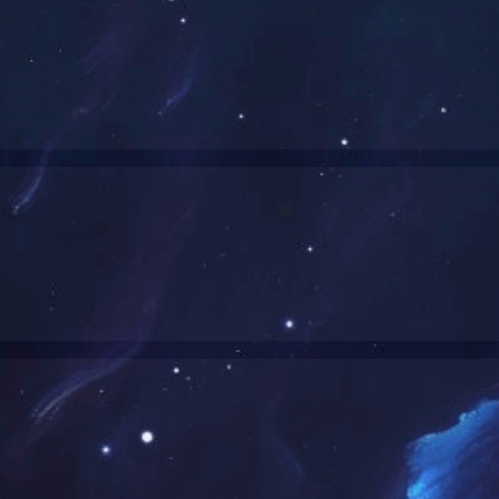
>
经典工程
>
获奖工程
黄山市屯溪区百鸟亭小学
日期：09-09 浏览次数：
10624
视力保护色：