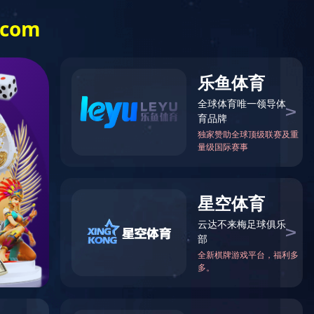
返回中国竞彩网
|
联系我们
公司
人力资源
联系我们