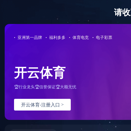
中国竞彩网
欢迎访问中国体育彩票竞猜官方 - 竞彩网 官方网站！网址：ruev
中国体育彩票竞猜
公司概况
企
官方 - 竞彩网