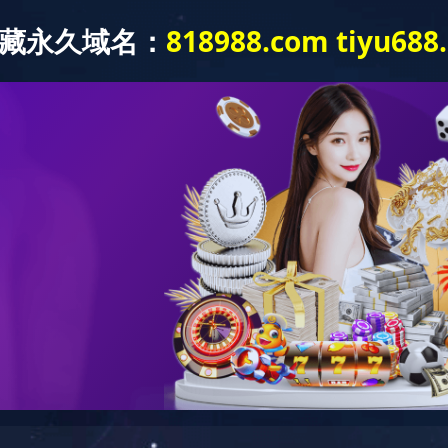
gw.com
业荣誉
中国竞彩网
工程业绩
下属