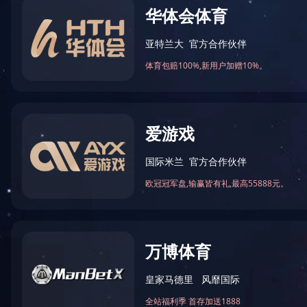
您所在的位置：
中国体育彩票竞猜官方 - 竞彩网
>
工程业绩