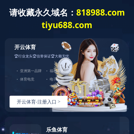
中国竞彩网
欢迎访问中国体育彩票竞猜官方 - 竞彩网 官方网站！网址：ruevgw.com
中国体育彩票竞猜
公司概况
企业荣誉
官方 - 竞彩网